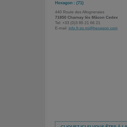
Hexagon : (71)
440 Route des Allogneraies
71850 Charnay lès Mâcon Cedex
Tel: +33 (0)3 85 21 66 21
E-mail:
info.fr.ps.mi@hexagon.com
CLIQUEZ ICI SI VOUS ÊTES À